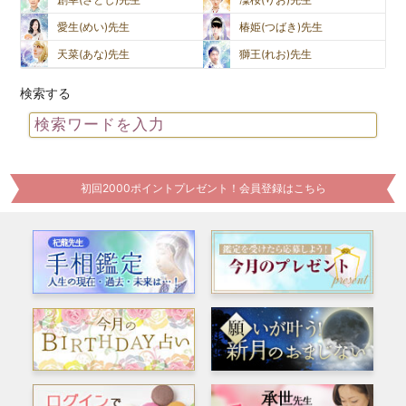
愛生(めい)先生
椿姫(つばき)先生
天菜(あな)先生
獅王(れお)先生
検索する
初回2000ポイントプレゼント！会員登録はこちら