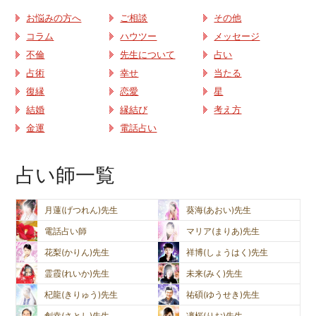
お悩みの方へ
ご相談
その他
コラム
ハウツー
メッセージ
不倫
先生について
占い
占術
幸せ
当たる
復縁
恋愛
星
結婚
縁結び
考え方
金運
電話占い
占い師一覧
月蓮(げつれん)先生
葵海(あおい)先生
電話占い師
マリア(まりあ)先生
花梨(かりん)先生
祥博(しょうはく)先生
霊霞(れいか)先生
未来(みく)先生
杞龍(きりゅう)先生
祐碩(ゆうせき)先生
創幸(さとし)先生
凜桜(りお)先生