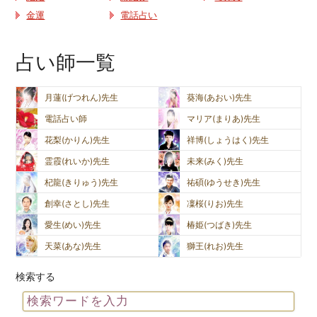
金運
電話占い
占い師一覧
月蓮(げつれん)先生
葵海(あおい)先生
電話占い師
マリア(まりあ)先生
花梨(かりん)先生
祥博(しょうはく)先生
霊霞(れいか)先生
未来(みく)先生
杞龍(きりゅう)先生
祐碩(ゆうせき)先生
創幸(さとし)先生
凜桜(りお)先生
愛生(めい)先生
椿姫(つばき)先生
天菜(あな)先生
獅王(れお)先生
検索する