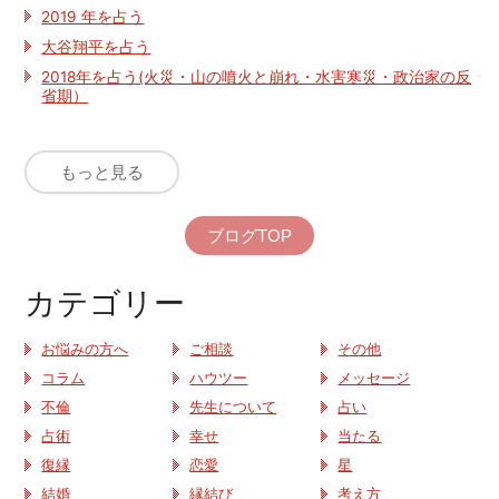
2019 年を占う
大谷翔平を占う
2018年を占う(火災・山の噴火と崩れ・水害寒災・政治家の反
省期）
もっと見る
ブログTOP
カテゴリー
お悩みの方へ
ご相談
その他
コラム
ハウツー
メッセージ
不倫
先生について
占い
占術
幸せ
当たる
復縁
恋愛
星
結婚
縁結び
考え方