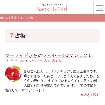
ホーム
›
開運ブログ
› 占術
占術
マーメイドからのメッセージ♪ＶＯＬ２５
3549
その他
,
ハウツー
,
占術
,
考え方
皆様こんばんは。サンクチュアリ鑑定士澄華です。
嵐がすぎさったあと、ぐんと冷えてきましたね。も
う冬の声がきこ えてきているようです。近くの田
んぼも稲刈りが進んできていま す。 常の季節を
意識して、すごしてい […]
続きを読む