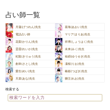
占い師一覧
月蓮(げつれん)先生
葵海(あおい)先生
電話占い師
マリア(まりあ)先生
花梨(かりん)先生
祥博(しょうはく)先生
霊霞(れいか)先生
未来(みく)先生
杞龍(きりゅう)先生
祐碩(ゆうせき)先生
創幸(さとし)先生
凜桜(りお)先生
愛生(めい)先生
椿姫(つばき)先生
天菜(あな)先生
獅王(れお)先生
検索する