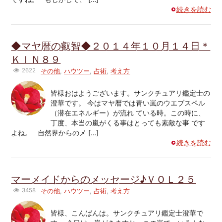
続きを読む
◆マヤ暦の叡智◆２０１４年１０月１４日＊
ＫＩＮ８９
2622
その他
,
ハウツー
,
占術
,
考え方
皆様おはようございます。サンクチュアリ鑑定士の
澄華です。 今はマヤ暦では青い嵐のウエブスペル
（潜在エネルギー）が流れ ている時。この時に、
丁度、本当の嵐がくる事はとっても素敵な事 です
よね。 自然界からのメ […]
続きを読む
マーメイドからのメッセージ♪ＶＯＬ２５
3458
その他
,
ハウツー
,
占術
,
考え方
皆様、こんばんは。サンクチュアリ鑑定士澄華で