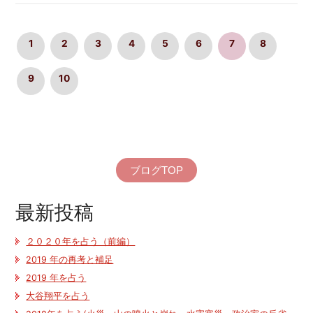
1
2
3
4
5
6
7
8
9
10
ブログTOP
最新投稿
２０２０年を占う（前編）
2019 年の再考と補足
2019 年を占う
大谷翔平を占う