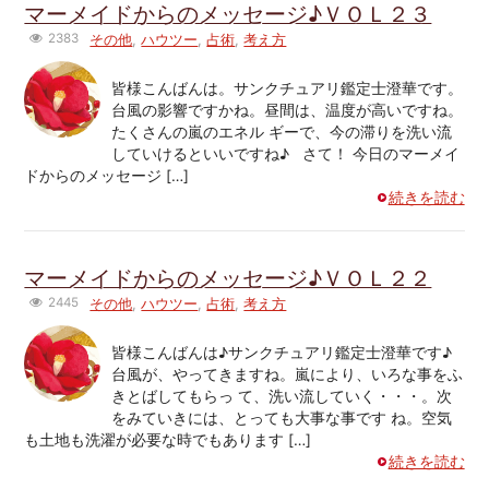
マーメイドからのメッセージ♪ＶＯＬ２３
2383
その他
,
ハウツー
,
占術
,
考え方
皆様こんばんは。サンクチュアリ鑑定士澄華です。
台風の影響ですかね。昼間は、温度が高いですね。
たくさんの嵐のエネル ギーで、今の滞りを洗い流
していけるといいですね♪ さて！ 今日のマーメイ
ドからのメッセージ […]
続きを読む
マーメイドからのメッセージ♪ＶＯＬ２２
2445
その他
,
ハウツー
,
占術
,
考え方
皆様こんばんは♪サンクチュアリ鑑定士澄華です♪
台風が、やってきますね。嵐により、いろな事をふ
きとばしてもらっ て、洗い流していく・・・。次
をみていきには、とっても大事な事です ね。空気
も土地も洗濯が必要な時でもあります […]
続きを読む