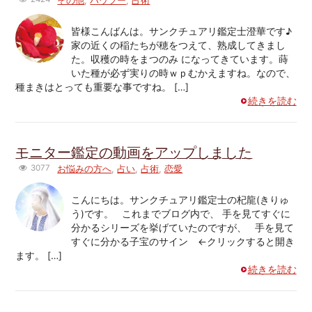
その他
,
ハウツー
,
占術
皆様こんばんは。サンクチュアリ鑑定士澄華です♪
家の近くの稲たちが穂をつえて、熟成してきまし
た。収穫の時をまつのみ になってきています。蒔
いた種が必ず実りの時ｗｐむかえますね。なので、
種まきはとっても重要な事ですね。 […]
続きを読む
モニター鑑定の動画をアップしました
3077
お悩みの方へ
,
占い
,
占術
,
恋愛
こんにちは。サンクチュアリ鑑定士の杞龍(きりゅ
う)です。 これまでブログ内で、 手を見てすぐに
分かるシリーズを挙げていたのですが、 手を見て
すぐに分かる子宝のサイン ←クリックすると開き
ます。 […]
続きを読む