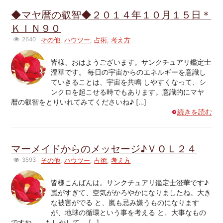
◆マヤ暦の叡智◆２０１４年１０月１５日＊
ＫＩＮ９０
2640
その他
,
ハウツー
,
占術
,
考え方
皆様、おはようございます。サンクチュアリ鑑定士
澄華です。 毎日の宇宙からのエネルギーを意識し
ていきることは、宇宙を共鳴 しやすくなって、シ
ンクロを起こせる時でもあります。意識的にマヤ
暦の叡智をとりいれてみてくださいね♪ […]
続きを読む
マーメイドからのメッセージ♪ＶＯＬ２４
3593
その他
,
ハウツー
,
占術
,
考え方
皆様こんばんは。サンクチュアリ鑑定士澄華です♪
嵐がすぎて、空気がかろやかになりましたね。大き
な被害がでる と、嵐も忌み嫌うものになります
が、地球の循環という事を考える と、大事なもの
ですね。 もしかして、 […]