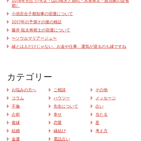
2018年を占う(火災・山の噴火と崩れ・水害寒災・政治家の反省
期）
小池百合子都知事の宿運について
2017年の予測その後の検証
藤井 聡太将棋士の宿運について
〜ソウルマリアージュ〜
縁とは人だけじゃない、お金や仕事、運気が巡るのも縁ですね
カテゴリー
お悩みの方へ
ご相談
その他
コラム
ハウツー
メッセージ
不倫
先生について
占い
占術
幸せ
当たる
復縁
恋愛
星
結婚
縁結び
考え方
金運
電話占い