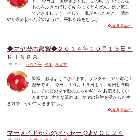
す。 今日は、嵐がきますね。この嵐で、いろんな
ものをふきとぼしても らってどんどん、洗い流し
ていきましょう。そして、嵐がさったあと、 晴れ
やか澄み切った空のように、平和な時をむ […]
続きを読む
◆マヤ暦の叡智◆２０１４年１０月１３日＊
ＫＩＮ８８
3930
ハウツー
,
占術
,
考え方
皆様、おはようございます。サンクチュアリ鑑定士
澄華です。 今日、１０月１３日より、毎日朝６時
に、その日のマヤ暦のエネルギーを お伝えしてい
きます♪ 大きな流れは、マヤの叡智を活かした生
き方で、かいていきます […]
続きを読む
マーメイドからのメッセージ♪ＶＯＬ２４
2424