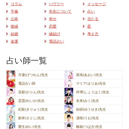
コラム
ハウツー
メッセージ
不倫
先生について
占い
占術
幸せ
当たる
復縁
恋愛
星
結婚
縁結び
考え方
金運
電話占い
占い師一覧
月蓮(げつれん)先生
葵海(あおい)先生
電話占い師
マリア(まりあ)先生
花梨(かりん)先生
祥博(しょうはく)先生
霊霞(れいか)先生
未来(みく)先生
杞龍(きりゅう)先生
祐碩(ゆうせき)先生
創幸(さとし)先生
凜桜(りお)先生
愛生(めい)先生
椿姫(つばき)先生