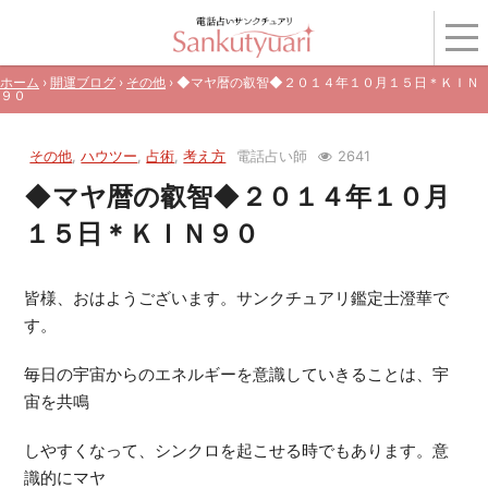
ホーム
›
開運ブログ
›
その他
› ◆マヤ暦の叡智◆２０１４年１０月１５日＊ＫＩＮ
９０
その他
,
ハウツー
,
占術
,
考え方
電話占い師
2641
◆マヤ暦の叡智◆２０１４年１０月
１５日＊ＫＩＮ９０
皆様、おはようございます。サンクチュアリ鑑定士澄華で
す。
毎日の宇宙からのエネルギーを意識していきることは、宇
宙を共鳴
しやすくなって、シンクロを起こせる時でもあります。意
識的にマヤ