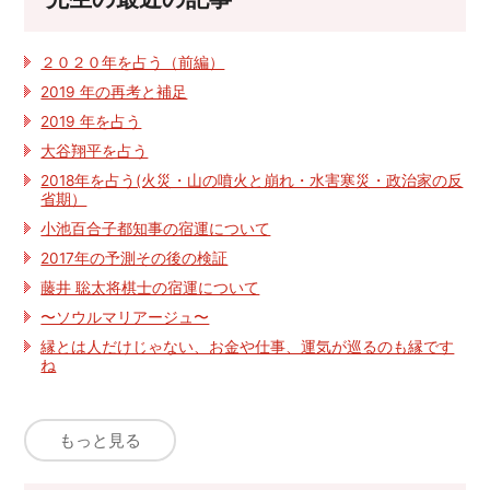
２０２０年を占う（前編）
2019 年の再考と補足
2019 年を占う
大谷翔平を占う
2018年を占う(火災・山の噴火と崩れ・水害寒災・政治家の反
省期）
小池百合子都知事の宿運について
2017年の予測その後の検証
藤井 聡太将棋士の宿運について
〜ソウルマリアージュ〜
縁とは人だけじゃない、お金や仕事、運気が巡るのも縁です
ね
もっと見る