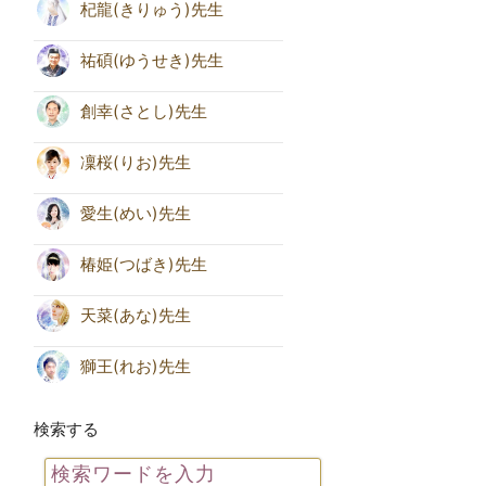
杞龍(きりゅう)先生
祐碩(ゆうせき)先生
創幸(さとし)先生
凜桜(りお)先生
愛生(めい)先生
椿姫(つばき)先生
天菜(あな)先生
獅王(れお)先生
検索する