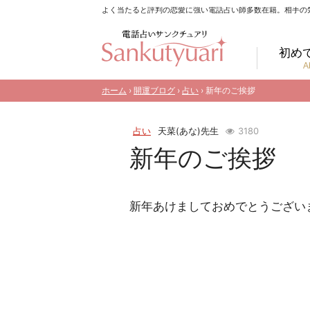
よく当たると評判の恋愛に強い電話占い師多数在籍。相手の
初め
A
ホーム
›
開運ブログ
›
占い
› 新年のご挨拶
占い
天菜(あな)先生
3180
新年のご挨拶
新年あけましておめでとうござい