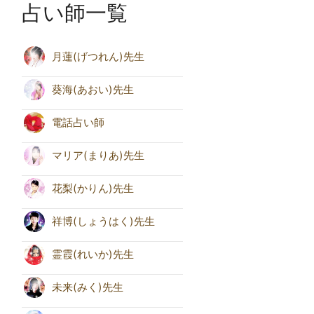
占い師一覧
月蓮(げつれん)先生
葵海(あおい)先生
電話占い師
マリア(まりあ)先生
花梨(かりん)先生
祥博(しょうはく)先生
霊霞(れいか)先生
未来(みく)先生