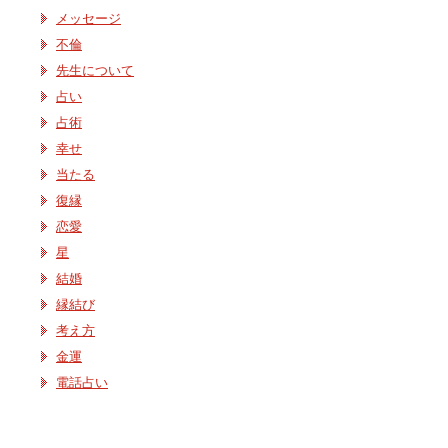
メッセージ
不倫
先生について
占い
占術
幸せ
当たる
復縁
恋愛
星
結婚
縁結び
考え方
金運
電話占い