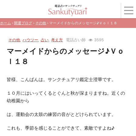
ホーム
›
開運ブログ
›
その他
› マーメイドからのメッセージ♪Ｖｏｌ１８
その他
,
ハウツー
,
占い
,
考え方
電話占い師
3595
マーメイドからのメッセージ♪Ｖｏ
ｌ１８
皆様、こんばんは。サンクチュアリ鑑定士澄華です。
１０月にはいってくるとぐんと秋が深まりますね。近くの
幼稚園から
は、運動会の太鼓の練習の音がとどけられています。
これも、季節を感じることができて、素敵ですよね♪