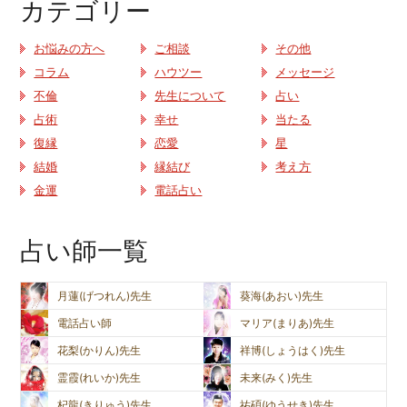
カテゴリー
お悩みの方へ
ご相談
その他
コラム
ハウツー
メッセージ
不倫
先生について
占い
占術
幸せ
当たる
復縁
恋愛
星
結婚
縁結び
考え方
金運
電話占い
占い師一覧
月蓮(げつれん)先生
葵海(あおい)先生
電話占い師
マリア(まりあ)先生
花梨(かりん)先生
祥博(しょうはく)先生
霊霞(れいか)先生
未来(みく)先生
杞龍(きりゅう)先生
祐碩(ゆうせき)先生