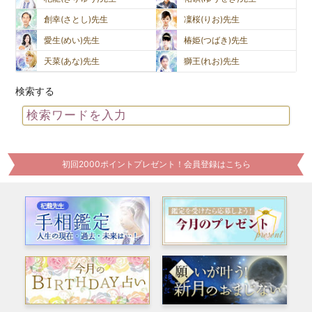
創幸(さとし)先生
凜桜(りお)先生
愛生(めい)先生
椿姫(つばき)先生
天菜(あな)先生
獅王(れお)先生
検索する
初回2000ポイントプレゼント！会員登録はこちら