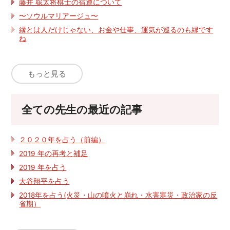
藤井 聡太将棋士の宿運について
〜ソウルマリアージュ〜
縁とは人だけじゃない、お金や仕事、運気が巡るのも縁です
ね
もっと見る
全ての先生の最近の記事
２０２０年を占う（前編）
2019 年の再考と補足
2019 年を占う
大谷翔平を占う
2018年を占う(火災・山の噴火と崩れ・水害寒災・政治家の反
省期）