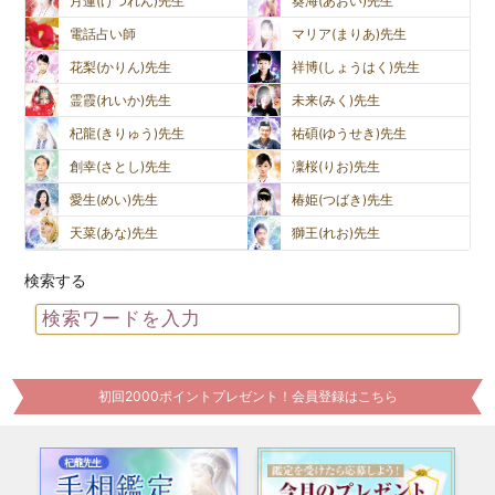
月蓮(げつれん)先生
葵海(あおい)先生
電話占い師
マリア(まりあ)先生
花梨(かりん)先生
祥博(しょうはく)先生
霊霞(れいか)先生
未来(みく)先生
杞龍(きりゅう)先生
祐碩(ゆうせき)先生
創幸(さとし)先生
凜桜(りお)先生
愛生(めい)先生
椿姫(つばき)先生
天菜(あな)先生
獅王(れお)先生
検索する
初回2000ポイントプレゼント！会員登録はこちら