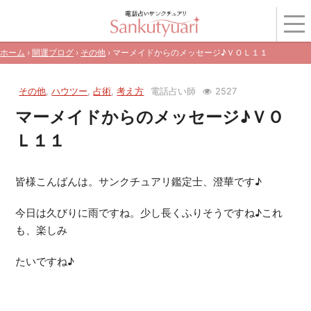
ホーム
›
開運ブログ
›
その他
› マーメイドからのメッセージ♪ＶＯＬ１１
その他
,
ハウツー
,
占術
,
考え方
電話占い師
2527
マーメイドからのメッセージ♪ＶＯ
Ｌ１１
皆様こんばんは。サンクチュアリ鑑定士、澄華です♪
今日は久びりに雨ですね。少し長くふりそうですね♪これ
も、楽しみ
たいですね♪