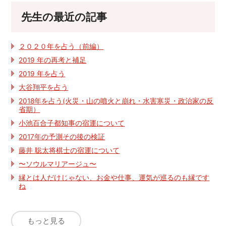
先生の最近の記事
２０２０年を占う（前編）
2019 年の再考と補足
2019 年を占う
大谷翔平を占う
2018年を占う(火災・山の噴火と崩れ・水害寒災・政治家の反
省期）
小池百合子都知事の宿運について
2017年の予測その後の検証
藤井 聡太将棋士の宿運について
〜ソウルマリアージュ〜
縁とは人だけじゃない、お金や仕事、運気が巡るのも縁です
ね
もっと見る