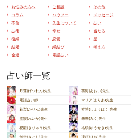
お悩みの方へ
ご相談
その他
コラム
ハウツー
メッセージ
不倫
先生について
占い
占術
幸せ
当たる
復縁
恋愛
星
結婚
縁結び
考え方
金運
電話占い
占い師一覧
月蓮(げつれん)先生
葵海(あおい)先生
電話占い師
マリア(まりあ)先生
花梨(かりん)先生
祥博(しょうはく)先生
霊霞(れいか)先生
未来(みく)先生
杞龍(きりゅう)先生
祐碩(ゆうせき)先生
創幸(さとし)先生
凜桜(りお)先生