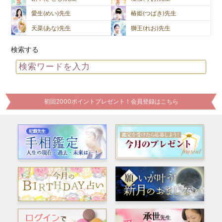
愛生(めい)先生
椿姫(つばき)先生
天菜(あな)先生
獅王(れお)先生
検索する
初回2000ポイントプレゼント！会員登録はこちら