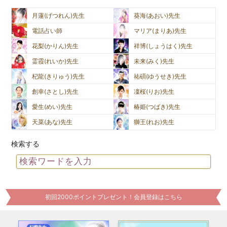
月蓮(げつれん)先生
葵海(あおい)先生
電話占い師
マリア(まりあ)先生
花梨(かりん)先生
祥博(しょうはく)先生
霊霞(れいか)先生
未来(みく)先生
杞龍(きりゅう)先生
祐碩(ゆうせき)先生
創幸(さとし)先生
凜桜(りお)先生
愛生(めい)先生
椿姫(つばき)先生
天菜(あな)先生
獅王(れお)先生
検索する
初回2000ポイントプレゼント！会員登録はこちら