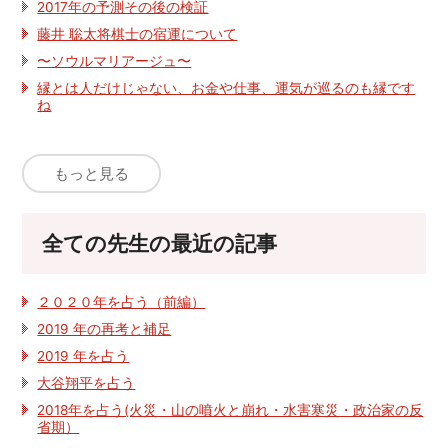
2017年の予測その後の検証
藤井 聡太将棋士の宿運について
〜ソウルマリアージュ〜
縁とは人だけじゃない、お金や仕事、運気が巡るのも縁です
ね
もっと見る
全ての先生の最近の記事
２０２０年を占う（前編）
2019 年の再考と補足
2019 年を占う
大谷翔平を占う
2018年を占う(火災・山の噴火と崩れ・水害寒災・政治家の反
省期）