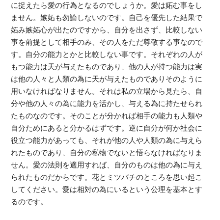
に捉えたら愛の行為となるのでしょうか。愛は妬む事をし
ません。嫉妬も勿論しないのです。自己を優先した結果で
妬み嫉妬心が出たのですから、自分を出さず、比較しない
事を前提として相手のみ、その人をただ尊敬する事なので
す。自分の能力とかと比較しない事です。それぞれの人が
もつ能力は天が与えたものであり、他の人が持つ能力は実
は他の人々と人類の為に天が与えたものでありそのように
用いなければなりません。それは私の立場から見たら、自
分や他の人々の為に能力を活かし、与える為に持たせられ
たものなのです。そのことが分かれば相手の能力も人類や
自分ためにあると分かるはずです。逆に自分が何か社会に
役立つ能力があっても、それが他の人や人類の為に与えら
れたものであり、自分の私物でないと悟らなければなりま
せん。愛の法則を適用すれば、自分のものは他の為に与え
られたものだからです。花とミツバチのところを思い起こ
してください。愛は相対の為にいるという公理を基本とす
るのです。