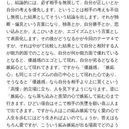
し、結論的には、必ず相手を無視して、自分が正しいとか
自分の考えを優先します。ということは相手の考えを不信
し無視した結果としてそういう結論を出します。それが独
断・偏見という言葉になり、独善とか、自分勝手とか、思
い込みとか、えこひいきとか、エゴイズムという言葉とし
て表面化します。その後がどうなるかが今回のテーマ４で
すが、それはやがて比較した結果として自分と相対する人
が能力的面でのことなら、自分が何か能力面で優れている
となると、優越感のエゴとして現れ、自分が劣るとなると
嫉妬心として現れてきます。ですから「優越感」「嫉妬
心」も同じエゴイズムの自己中心として現れた心であり、
そうなると「優越感」なら自分を相手より上に置くという
「高慢」的立場に立ち、人を見下すようになります。逆に
「嫉妬心」なら落ち込みと羨望の心で嫉妬して妬む心まで
行きます。ひどい場合はそこで相手の失墜を願い喜ぶ人ま
で出てきます。ですから人はこの妬み嫉妬でなく愛の心で
人生を歩むにはどう生きればよいのでしょうか。答えはも
ちろん愛ですが、こういう妬み嫉妬が出る場面でどのよう