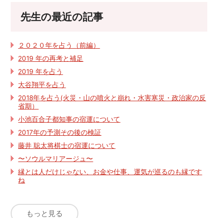
先生の最近の記事
２０２０年を占う（前編）
2019 年の再考と補足
2019 年を占う
大谷翔平を占う
2018年を占う(火災・山の噴火と崩れ・水害寒災・政治家の反
省期）
小池百合子都知事の宿運について
2017年の予測その後の検証
藤井 聡太将棋士の宿運について
〜ソウルマリアージュ〜
縁とは人だけじゃない、お金や仕事、運気が巡るのも縁です
ね
もっと見る