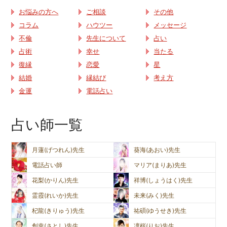
お悩みの方へ
ご相談
その他
コラム
ハウツー
メッセージ
不倫
先生について
占い
占術
幸せ
当たる
復縁
恋愛
星
結婚
縁結び
考え方
金運
電話占い
占い師一覧
月蓮(げつれん)先生
葵海(あおい)先生
電話占い師
マリア(まりあ)先生
花梨(かりん)先生
祥博(しょうはく)先生
霊霞(れいか)先生
未来(みく)先生
杞龍(きりゅう)先生
祐碩(ゆうせき)先生
創幸(さとし)先生
凜桜(りお)先生