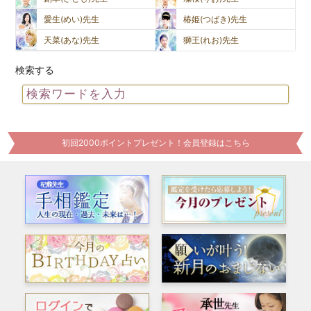
愛生(めい)先生
椿姫(つばき)先生
天菜(あな)先生
獅王(れお)先生
検索する
初回2000ポイントプレゼント！会員登録はこちら