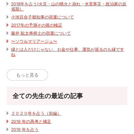
2018年を占う(火災・山の噴火と崩れ・水害寒災・政治家の反
省期）
小池百合子都知事の宿運について
2017年の予測その後の検証
藤井 聡太将棋士の宿運について
〜ソウルマリアージュ〜
縁とは人だけじゃない、お金や仕事、運気が巡るのも縁です
ね
もっと見る
全ての先生の最近の記事
２０２０年を占う（前編）
2019 年の再考と補足
2019 年を占う