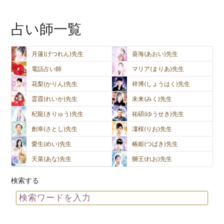
占い師一覧
月蓮(げつれん)先生
葵海(あおい)先生
電話占い師
マリア(まりあ)先生
花梨(かりん)先生
祥博(しょうはく)先生
霊霞(れいか)先生
未来(みく)先生
杞龍(きりゅう)先生
祐碩(ゆうせき)先生
創幸(さとし)先生
凜桜(りお)先生
愛生(めい)先生
椿姫(つばき)先生
天菜(あな)先生
獅王(れお)先生
検索する