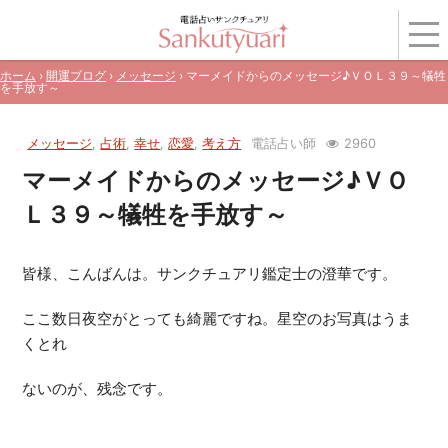
ホーム
›
開運ブログ
›
メッセージ
› マーメイドからのメッセージ♪ＶＯＬ３９～犠牲
を手放す～
メッセージ
,
占術
,
幸せ
,
恋愛
,
考え方
電話占い師
2960
マーメイドからのメッセージ♪ＶＯ
Ｌ３９～犠牲を手放す～
皆様、こんばんは。サンクチュアリ鑑定士の澄華です。
ここ数日夜空がとっても綺麗ですね。星空のお写真はうま
くとれ
ないのが、残念です。