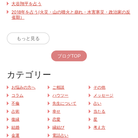
大谷翔平を占う
2018年を占う(火災・山の噴火と崩れ・水害寒災・政治家の反
省期）
もっと見る
ブログTOP
カテゴリー
お悩みの方へ
ご相談
その他
コラム
ハウツー
メッセージ
不倫
先生について
占い
占術
幸せ
当たる
復縁
恋愛
星
結婚
縁結び
考え方
金運
電話占い