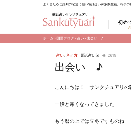
よく当たると評判の恋愛に強い電話占い師多数在籍。相手の
初め
A
ホーム
›
開運ブログ
›
占い
› 出会い ♪
占い
,
考え方
電話占い師
2619
出会い ♪
こんにちは！ サンクチュアリの
一段と寒くなってきました
もう暦の上では立冬ですものね