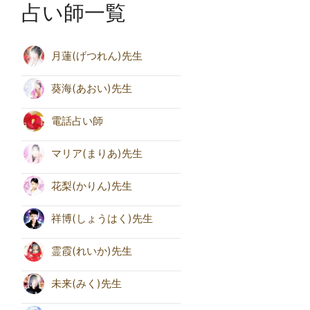
占い師一覧
月蓮(げつれん)先生
葵海(あおい)先生
電話占い師
マリア(まりあ)先生
花梨(かりん)先生
祥博(しょうはく)先生
霊霞(れいか)先生
未来(みく)先生