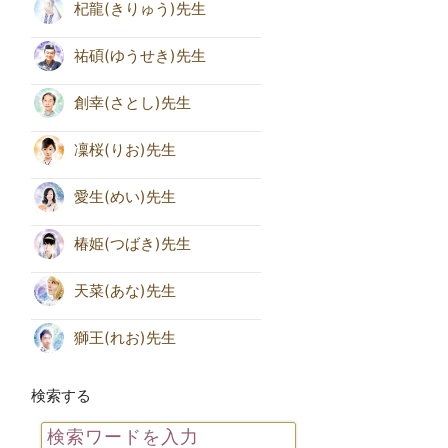
杞龍(きりゅう)先生
祐碩(ゆうせき)先生
創幸(さとし)先生
凜桜(りお)先生
愛生(めい)先生
椿姫(つばき)先生
天菜(あな)先生
獅王(れお)先生
検索する