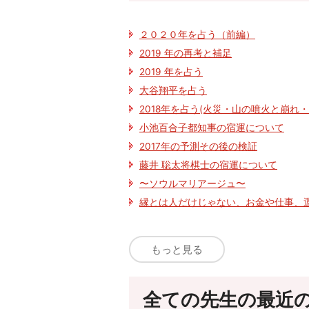
２０２０年を占う（前編）
2019 年の再考と補足
2019 年を占う
大谷翔平を占う
2018年を占う(火災・山の噴火と崩
小池百合子都知事の宿運について
2017年の予測その後の検証
藤井 聡太将棋士の宿運について
〜ソウルマリアージュ〜
縁とは人だけじゃない、お金や仕事、
もっと見る
全ての先生の最近