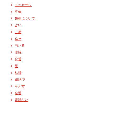
メッセージ
不倫
先生について
占い
占術
幸せ
当たる
復縁
恋愛
星
結婚
縁結び
考え方
金運
電話占い