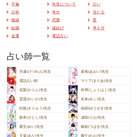
不倫
先生について
占い
占術
幸せ
当たる
復縁
恋愛
星
結婚
縁結び
考え方
金運
電話占い
占い師一覧
月蓮(げつれん)先生
葵海(あおい)先生
電話占い師
マリア(まりあ)先生
花梨(かりん)先生
祥博(しょうはく)先生
霊霞(れいか)先生
未来(みく)先生
杞龍(きりゅう)先生
祐碩(ゆうせき)先生
創幸(さとし)先生
凜桜(りお)先生
愛生(めい)先生
椿姫(つばき)先生
天菜(あな)先生
獅王(れお)先生