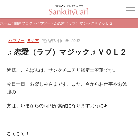
ホーム
›
開運ブログ
›
ハウツー
› ♬恋愛（ラブ）マジック♬ＶＯＬ２
ハウツー
,
考え方
電話占い師
2402
♬恋愛（ラブ）マジック♬ＶＯＬ２
皆様、こんばんは。サンクチュアリ鑑定士澄華です。
今日一日、お楽しみさまです。また、今からお仕事やお勉
強の
方は、いまからの時間が素敵になりますように♪
さてさて！