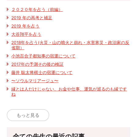
２０２０年を占う（前編）
2019 年の再考と補足
2019 年を占う
大谷翔平を占う
2018年を占う(火災・山の噴火と崩れ・水害寒災・政治家の反
省期）
小池百合子都知事の宿運について
2017年の予測その後の検証
藤井 聡太将棋士の宿運について
〜ソウルマリアージュ〜
縁とは人だけじゃない、お金や仕事、運気が巡るのも縁です
ね
もっと見る
全ての先生の最近の記事