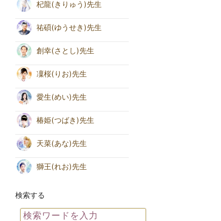
杞龍(きりゅう)先生
祐碩(ゆうせき)先生
創幸(さとし)先生
凜桜(りお)先生
愛生(めい)先生
椿姫(つばき)先生
天菜(あな)先生
獅王(れお)先生
検索する