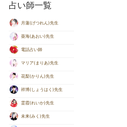
占い師一覧
月蓮(げつれん)先生
葵海(あおい)先生
電話占い師
マリア(まりあ)先生
花梨(かりん)先生
祥博(しょうはく)先生
霊霞(れいか)先生
未来(みく)先生