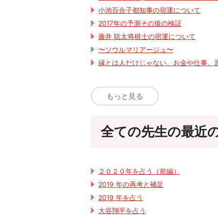
小池百合子都知事の宿運について
2017年の予測その後の検証
藤井 聡太将棋士の宿運について
〜ソウルマリアージュ〜
縁とは人だけじゃない、お金や仕事、
もっと見る
全ての先生の最近
２０２０年を占う（前編）
2019 年の再考と補足
2019 年を占う
大谷翔平を占う