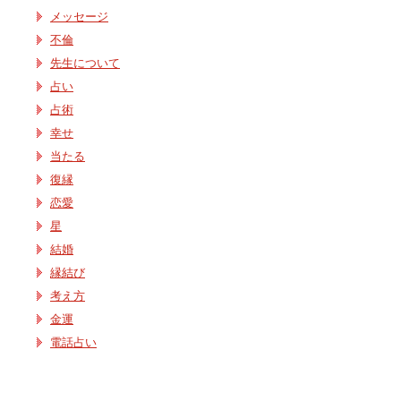
メッセージ
不倫
先生について
占い
占術
幸せ
当たる
復縁
恋愛
星
結婚
縁結び
考え方
金運
電話占い