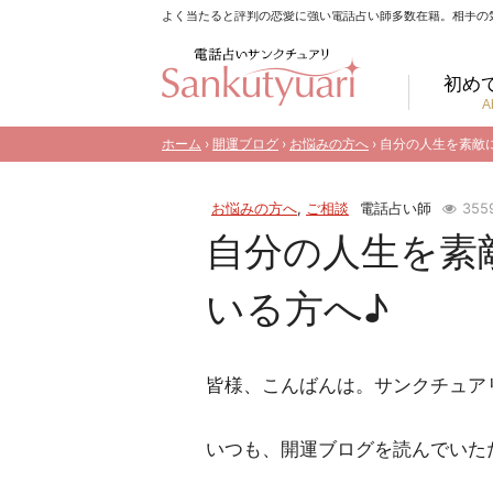
よく当たると評判の恋愛に強い電話占い師多数在籍。相手の
初め
A
ホーム
›
開運ブログ
›
お悩みの方へ
› 自分の人生を素
お悩みの方へ
,
ご相談
電話占い師
355
自分の人生を素
いる方へ♪
皆様、こんばんは。サンクチュア
いつも、開運ブログを読んでいた