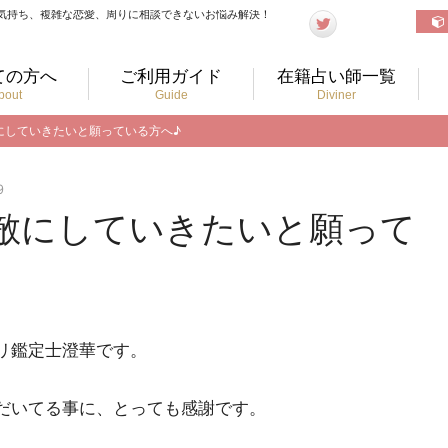
気持ち、複雑な恋愛、周りに相談できないお悩み解決！
ての方へ
ご利用ガイド
在籍占い師一覧
bout
Guide
Diviner
敵にしていきたいと願っている方へ♪
9
敵にしていきたいと願って
リ鑑定士澄華です。
だいてる事に、とっても感謝です。