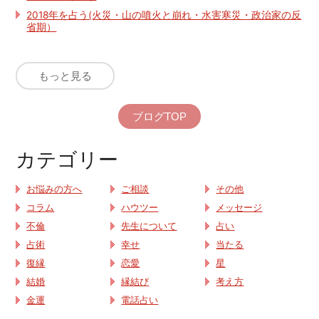
2018年を占う(火災・山の噴火と崩れ・水害寒災・政治家の反
省期）
もっと見る
ブログTOP
カテゴリー
お悩みの方へ
ご相談
その他
コラム
ハウツー
メッセージ
不倫
先生について
占い
占術
幸せ
当たる
復縁
恋愛
星
結婚
縁結び
考え方
金運
電話占い