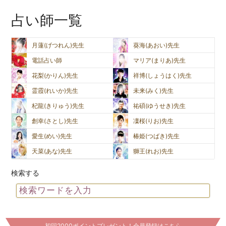
占い師一覧
月蓮(げつれん)先生
葵海(あおい)先生
電話占い師
マリア(まりあ)先生
花梨(かりん)先生
祥博(しょうはく)先生
霊霞(れいか)先生
未来(みく)先生
杞龍(きりゅう)先生
祐碩(ゆうせき)先生
創幸(さとし)先生
凜桜(りお)先生
愛生(めい)先生
椿姫(つばき)先生
天菜(あな)先生
獅王(れお)先生
検索する
初回2000ポイントプレゼント！会員登録はこちら