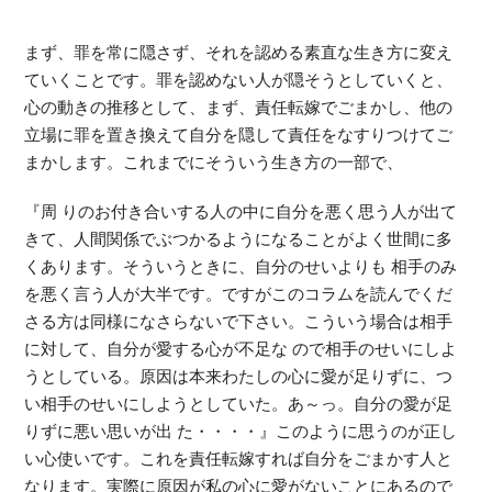
まず、罪を常に隠さず、それを認める素直な生き方に変え
ていくことです。罪を認めない人が隠そうとしていくと、
心の動きの推移として、まず、責任転嫁でごまかし、他の
立場に罪を置き換えて自分を隠して責任をなすりつけてご
まかします。これまでにそういう生き方の一部で、
『周 りのお付き合いする人の中に自分を悪く思う人が出て
きて、人間関係でぶつかるようになることがよく世間に多
くあります。そういうときに、自分のせいよりも 相手のみ
を悪く言う人が大半です。ですがこのコラムを読んでくだ
さる方は同様になさらないで下さい。こういう場合は相手
に対して、自分が愛する心が不足な ので相手のせいにしよ
うとしている。原因は本来わたしの心に愛が足りずに、つ
い相手のせいにしようとしていた。あ～っ。自分の愛が足
りずに悪い思いが出 た・・・・』このように思うのが正し
い心使いです。これを責任転嫁すれば自分をごまかす人と
なります。実際に原因が私の心に愛がないことにあるので