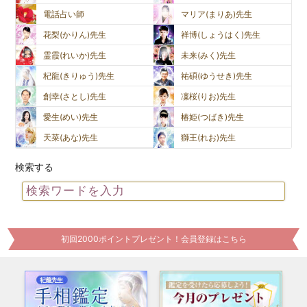
電話占い師
マリア(まりあ)先生
花梨(かりん)先生
祥博(しょうはく)先生
霊霞(れいか)先生
未来(みく)先生
杞龍(きりゅう)先生
祐碩(ゆうせき)先生
創幸(さとし)先生
凜桜(りお)先生
愛生(めい)先生
椿姫(つばき)先生
天菜(あな)先生
獅王(れお)先生
検索する
初回2000ポイントプレゼント！会員登録はこちら