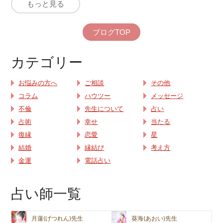
もっと見る
ブログTOP
カテゴリー
お悩みの方へ
ご相談
その他
コラム
ハウツー
メッセージ
不倫
先生について
占い
占術
幸せ
当たる
復縁
恋愛
星
結婚
縁結び
考え方
金運
電話占い
占い師一覧
月蓮(げつれん)先生
葵海(あおい)先生