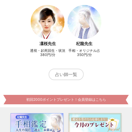
凜桜先生
杞龍先生
透視・起死回生・状況
手相・オリジナル占
改善
術・気学
380円/分
350円/分
占い師一覧
初回2000ポイントプレゼント！会員登録はこちら