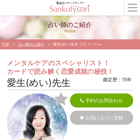
占い師のご紹介
Profile
TOP
占い師のご紹介
愛生(めい)先生 プロフィール
メンタルケアのスペシャリスト！
カードで読み解く恋愛成就の秘技！
鑑定歴：15年
愛生(めい)先生
予約のお問合わせ
お気に入りに登録