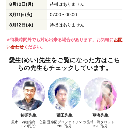
8月10日(月)
待機はありません
8月11日(火)
07:00 - 00:00
8月12日(水)
待機はありません
※待機時間外でも対応出来る場合があります。お気軽に
お問
い合わせ
ください。
愛生(めい)先生をご覧になった方はこち
らの先生もチェックしています。
祐碩先生
獅王先生
葵海先生
風水・四柱推命・心霊
運命図プロファイリン
水晶球・禅タロット・
指導
グ・霊感
ダウジング
320円/分
280円/分
320円/分