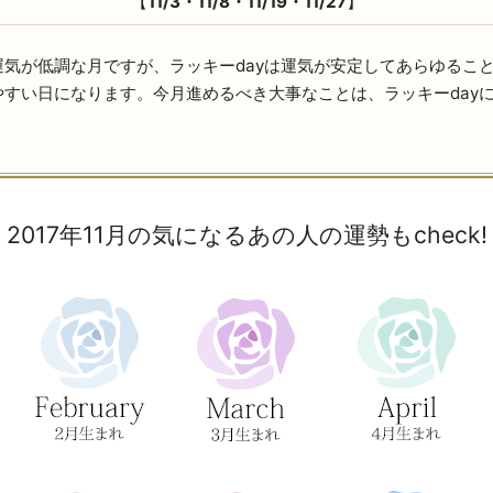
【
11/3・11/8・11/19・11/27
】
運気が低調な月ですが、ラッキーdayは運気が安定してあらゆるこ
やすい日になります。今月進めるべき大事なことは、ラッキーday
。
2017年11月の気になるあの人の運勢もcheck!