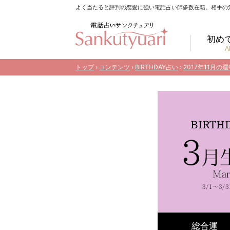
よく当たると評判の恋愛に強い電話占い師多数在籍。相手の
初め
A
トップ
›
コンテンツ
›
BIRTHDAY占い
›
2017年11月の運
総合運