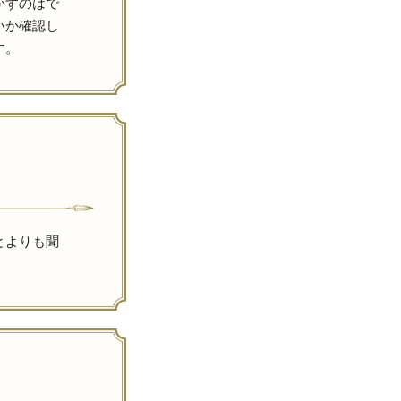
かすのはで
いか確認し
す。
とよりも聞
。