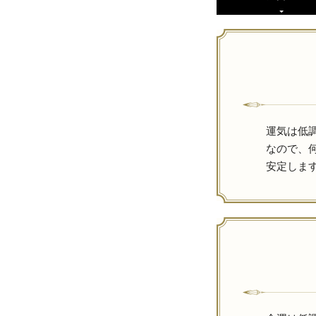
運気は低
なので、
安定しま