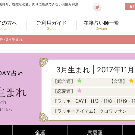
気持ち、複雑な恋愛、周りに相談できないお悩み解決！
ての方へ
ご利用ガイド
在籍占い師一覧
bout
Guide
Diviner
勢
› 3月生まれ
3月生まれ | 2017年1
【総合運】
【金運】
【恋愛運】
【ラッキーDAY】
11/3・11/8・11/19・1
【ラッキーアイテム】
クロワッサン
金運
恋愛運