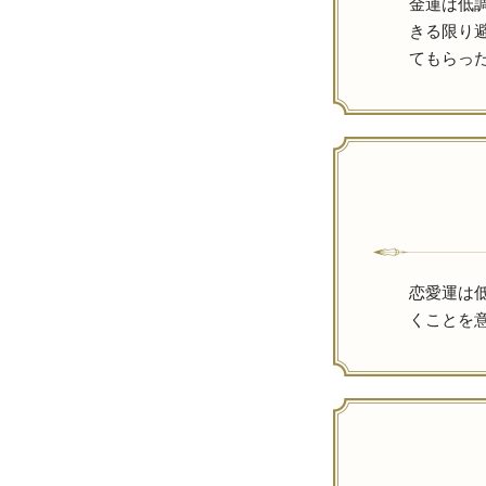
金運は低
きる限り
てもらっ
恋愛運は
くことを