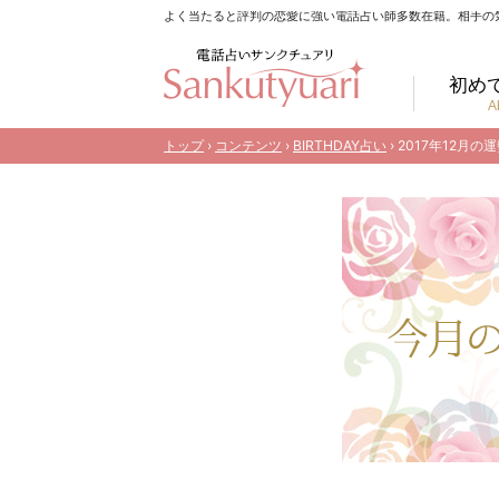
よく当たると評判の恋愛に強い電話占い師多数在籍。相手の
初め
A
トップ
›
コンテンツ
›
BIRTHDAY占い
› 2017年12月の