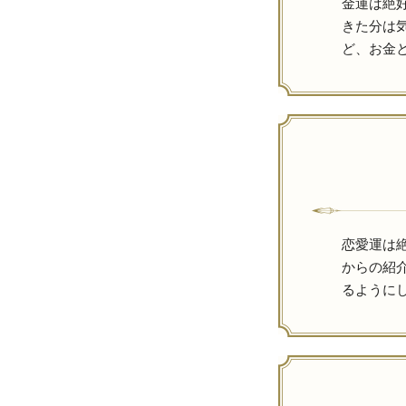
金運は絶
きた分は
ど、お金
恋愛運は
からの紹
るように