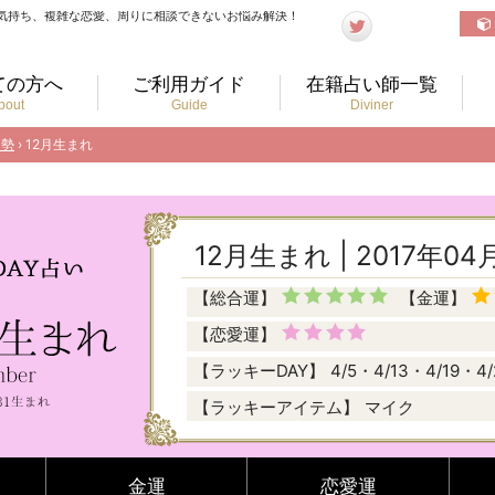
気持ち、複雑な恋愛、周りに相談できないお悩み解決！
ての方へ
ご利用ガイド
在籍占い師一覧
bout
Guide
Diviner
運勢
› 12月生まれ
12月生まれ | 2017年0
【総合運】
【金運】
【恋愛運】
【ラッキーDAY】
4/5・4/13・4/19・4/
【ラッキーアイテム】
マイク
金運
恋愛運