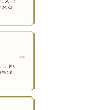
が、入って
が多いほ
ょう。周り
極的に受け