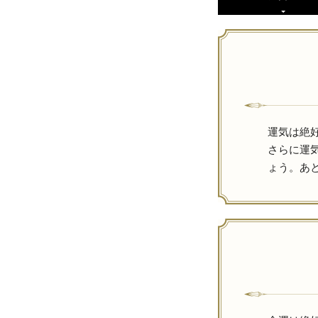
運気は絶
さらに運
ょう。あ