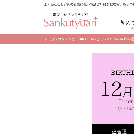
よく当たると評判の恋愛に強い電話占い師多数在籍。相手の
初め
A
トップ
›
コンテンツ
›
BIRTHDAY占い
›
2017年04月の
総合運