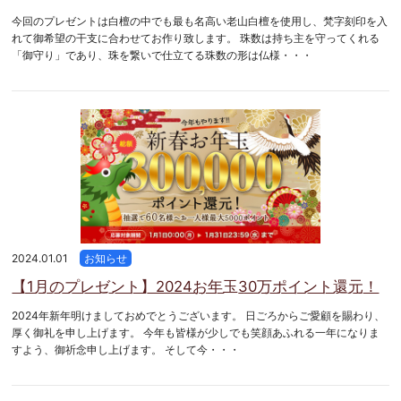
今回のプレゼントは白檀の中でも最も名高い老山白檀を使用し、梵字刻印を入
れて御希望の干支に合わせてお作り致します。 珠数は持ち主を守ってくれる
「御守り」であり、珠を繋いで仕立てる珠数の形は仏様・・・
2024.01.01
お知らせ
【1月のプレゼント】2024お年玉30万ポイント還元！
2024年新年明けましておめでとうございます。 日ごろからご愛顧を賜わり、
厚く御礼を申し上げます。 今年も皆様が少しでも笑顔あふれる一年になりま
すよう、御祈念申し上げます。 そして今・・・