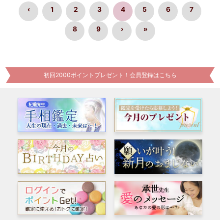
‹
1
2
3
4
5
6
7
8
9
›
»
初回2000ポイントプレゼント！会員登録はこちら