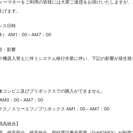
リティーマネーをご利用の皆様には大変ご迷惑をお掛けいたしますが
上げます。
ンス日時
（水） AM1：00～AM7：00
容・影響
ク機器入替えに伴うシステム移行作業に伴い、下記の影響が発生致
象コンビニ及びプリボックスでの購入ができません。
M0：00～AM7：00
ス／スリーエフ／プリボックス AM1：00～AM7：00
残高統合】
済、残高照会、残高統合、登録電話番号変更（G-MONEY）が利用