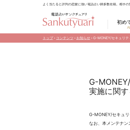
よく当たると評判の恋愛に強い電話占い師多数在籍。相手の
初め
A
トップ
›
コンテンツ
›
お知らせ
› G-MONEY/セキ
G-MON
実施に関す
G-MONEY/セ
なお、本メンテナン