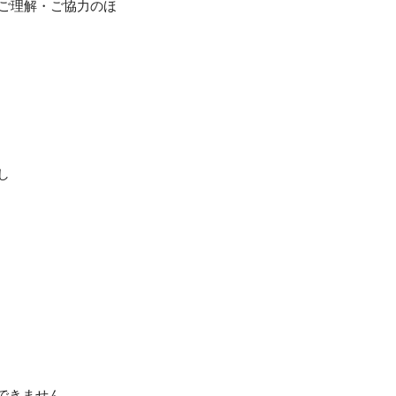
、ご理解・ご協力のほ
し
できません。