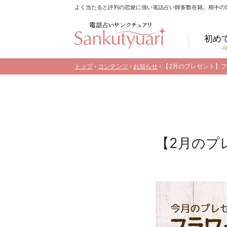
よく当たると評判の恋愛に強い電話占い師多数在籍。相手の
初め
A
トップ
›
コンテンツ
›
お知らせ
› 【2月のプレゼント】
【2月のプ