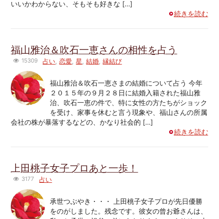
いいかわからない、そもそも好きな […]
続きを読む
福山雅治＆吹石一恵さんの相性を占う
15309
占い
,
恋愛
,
星
,
結婚
,
縁結び
福山雅治＆吹石一恵さまの結婚について占う 今年
２０１５年の９月２８日に結婚入籍された福山雅
治、吹石一恵の件で、特に女性の方たちがショック
を受け、家事を休むと言う現象や、福山さんの所属
会社の株が暴落するなどの、かなり社会的 […]
続きを読む
上田桃子女子プロあと一歩！
3177
占い
承世つぶやき・・・ 上田桃子女子プロが先日優勝
をのがしました。残念です。彼女の曾お爺さんは、