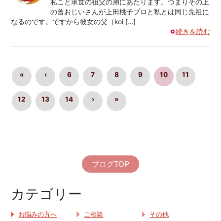
私こと承世の祖父の弟にあたります。つまりその上
の曾おじいさんが上田桃子プロと私とは同じ先祖に
なるのです。ですから彼女の父（koi […]
続きを読む
«
‹
6
7
8
9
10
11
12
13
14
›
»
ブログTOP
カテゴリー
お悩みの方へ
ご相談
その他