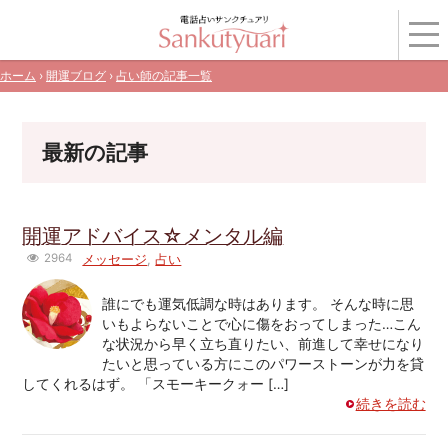
ホーム
›
開運ブログ
›
占い師の記事一覧
最新の記事
開運アドバイス☆メンタル編
2964
メッセージ
,
占い
誰にでも運気低調な時はあります。 そんな時に思
いもよらないことで心に傷をおってしまった…こん
な状況から早く立ち直りたい、前進して幸せになり
たいと思っている方にこのパワーストーンが力を貸
してくれるはず。 「スモーキークォー […]
続きを読む