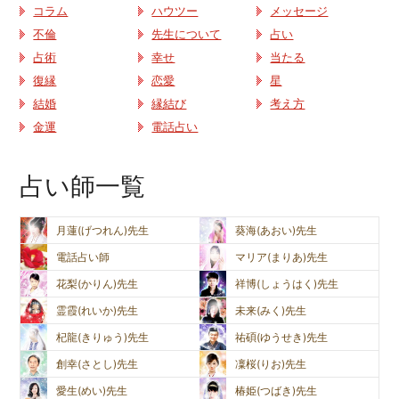
コラム
ハウツー
メッセージ
不倫
先生について
占い
占術
幸せ
当たる
復縁
恋愛
星
結婚
縁結び
考え方
金運
電話占い
占い師一覧
月蓮(げつれん)先生
葵海(あおい)先生
電話占い師
マリア(まりあ)先生
花梨(かりん)先生
祥博(しょうはく)先生
霊霞(れいか)先生
未来(みく)先生
杞龍(きりゅう)先生
祐碩(ゆうせき)先生
創幸(さとし)先生
凜桜(りお)先生
愛生(めい)先生
椿姫(つばき)先生