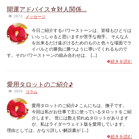
開運アドバイス☆対人関係…
2873
メッセージ
今日ご紹介するパワーストーンは、皆様もひとりは
いらっしゃると思いますが苦手な相手。 そんな人
を出来るだけ遠ざけるためのものと色々な場面でラ
イバルとの勝負に勝つように導いてくれるもので
す。そのパワーストーンの組み合わせは、 […]
続きを読む
愛用タロットのご紹介♪
3904
コラム
愛用タロットのご紹介♪ こんにちは、撫子です。
今回は私がお仕事で主に使っているタロットをご紹
介します。 世には数え切れぬタロットがあります
が、私はライダーウェイト版を愛用しています。
理由としては、かなり詳しい解説書が […]
続きを読む